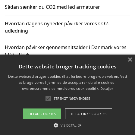
Sådan sænker du CO2 med led armaturer
Hvordan dagens nyheder påvirker vores CO2-
udledning
Hvordan påvirker gennemsnitsalder i Danmark vores
CO2-aftryk
×
Dette website bruger tracking cookies
Hvordan nyheder om CO2-udledning påvirker vores
Dette websted bruger cookies til at forbedre brugeroplevelsen. Ved
hverdag
at bruge vores hjemmeside accepterer du alle cookies i
overensstemmelse med vores cookiepolitik.
Detaljer
STRENGT NØDVENDIGE
Copyright 2026 - Pilanto Aps
TILLAD COOKIES
TILLAD IKKE COOKIES
Om / kontakt
Blog
Betingelser
VIS DETALJER