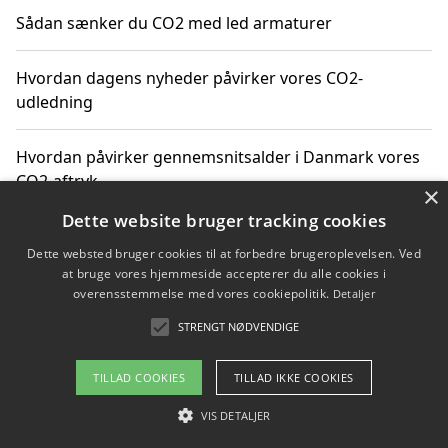
Sådan sænker du CO2 med led armaturer
Hvordan dagens nyheder påvirker vores CO2-
udledning
Hvordan påvirker gennemsnitsalder i Danmark vores
CO2-aftryk
×
Dette website bruger tracking cookies
Hvordan nyheder om CO2-udledning påvirker vores
Dette websted bruger cookies til at forbedre brugeroplevelsen. Ved
hverdag
at bruge vores hjemmeside accepterer du alle cookies i
overensstemmelse med vores cookiepolitik.
Detaljer
STRENGT NØDVENDIGE
Copyright 2026 - Pilanto Aps
TILLAD COOKIES
TILLAD IKKE COOKIES
Om / kontakt
Blog
Betingelser
VIS DETALJER