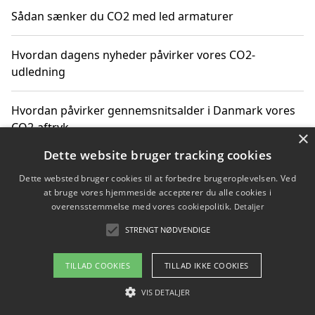
Sådan sænker du CO2 med led armaturer
Hvordan dagens nyheder påvirker vores CO2-
udledning
Hvordan påvirker gennemsnitsalder i Danmark vores
CO2-aftryk
×
Dette website bruger tracking cookies
Hvordan nyheder om CO2-udledning påvirker vores
Dette websted bruger cookies til at forbedre brugeroplevelsen. Ved
hverdag
at bruge vores hjemmeside accepterer du alle cookies i
overensstemmelse med vores cookiepolitik.
Detaljer
STRENGT NØDVENDIGE
Copyright 2026 - Pilanto Aps
TILLAD COOKIES
TILLAD IKKE COOKIES
Om / kontakt
Blog
Betingelser
VIS DETALJER