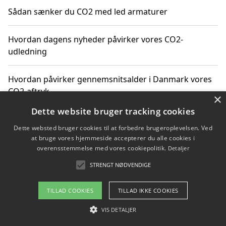
Sådan sænker du CO2 med led armaturer
Hvordan dagens nyheder påvirker vores CO2-
udledning
Hvordan påvirker gennemsnitsalder i Danmark vores
CO2-aftryk
×
Dette website bruger tracking cookies
Hvordan nyheder om CO2-udledning påvirker vores
Dette websted bruger cookies til at forbedre brugeroplevelsen. Ved
hverdag
at bruge vores hjemmeside accepterer du alle cookies i
overensstemmelse med vores cookiepolitik.
Detaljer
STRENGT NØDVENDIGE
Copyright 2026 - Pilanto Aps
TILLAD COOKIES
TILLAD IKKE COOKIES
Om / kontakt
Blog
Betingelser
VIS DETALJER