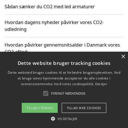
Sådan sænker du CO2 med led armaturer
Hvordan dagens nyheder påvirker vores CO2-
udledning
Hvordan påvirker gennemsnitsalder i Danmark vores
CO2-aftryk
×
Dette website bruger tracking cookies
Hvordan nyheder om CO2-udledning påvirker vores
Dette websted bruger cookies til at forbedre brugeroplevelsen. Ved
hverdag
at bruge vores hjemmeside accepterer du alle cookies i
overensstemmelse med vores cookiepolitik.
Detaljer
STRENGT NØDVENDIGE
Copyright 2026 - Pilanto Aps
TILLAD COOKIES
TILLAD IKKE COOKIES
Om / kontakt
Blog
Betingelser
VIS DETALJER