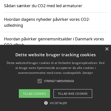
Sådan sænker du CO2 med led armaturer
Hvordan dagens nyheder påvirker vores CO2-
udledning
Hvordan påvirker gennemsnitsalder i Danmark vores
CO2-aftryk
×
Dette website bruger tracking cookies
Hvordan nyheder om CO2-udledning påvirker vores
Dette websted bruger cookies til at forbedre brugeroplevelsen. Ved
hverdag
at bruge vores hjemmeside accepterer du alle cookies i
overensstemmelse med vores cookiepolitik.
Detaljer
STRENGT NØDVENDIGE
Copyright 2026 - Pilanto Aps
TILLAD COOKIES
TILLAD IKKE COOKIES
Om / kontakt
Blog
Betingelser
VIS DETALJER