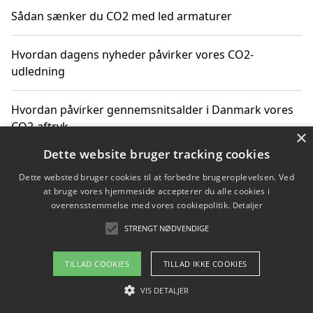
Sådan sænker du CO2 med led armaturer
Hvordan dagens nyheder påvirker vores CO2-
udledning
Hvordan påvirker gennemsnitsalder i Danmark vores
CO2-aftryk
×
Dette website bruger tracking cookies
Hvordan nyheder om CO2-udledning påvirker vores
Dette websted bruger cookies til at forbedre brugeroplevelsen. Ved
hverdag
at bruge vores hjemmeside accepterer du alle cookies i
overensstemmelse med vores cookiepolitik.
Detaljer
STRENGT NØDVENDIGE
Copyright 2026 - Pilanto Aps
TILLAD COOKIES
TILLAD IKKE COOKIES
Om / kontakt
Blog
Betingelser
VIS DETALJER