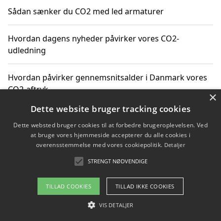
Sådan sænker du CO2 med led armaturer
Hvordan dagens nyheder påvirker vores CO2-
udledning
Hvordan påvirker gennemsnitsalder i Danmark vores
CO2-aftryk
×
Dette website bruger tracking cookies
Hvordan nyheder om CO2-udledning påvirker vores
Dette websted bruger cookies til at forbedre brugeroplevelsen. Ved
hverdag
at bruge vores hjemmeside accepterer du alle cookies i
overensstemmelse med vores cookiepolitik.
Detaljer
STRENGT NØDVENDIGE
Copyright 2026 - Pilanto Aps
TILLAD COOKIES
TILLAD IKKE COOKIES
Om / kontakt
Blog
Betingelser
VIS DETALJER