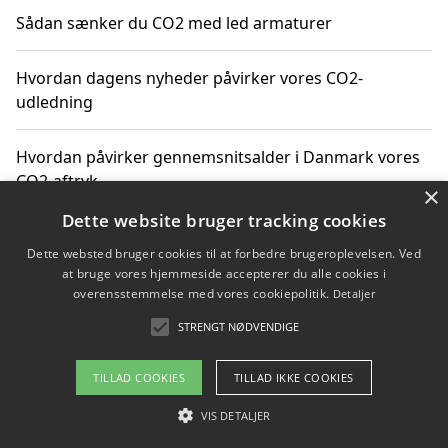
Sådan sænker du CO2 med led armaturer
Hvordan dagens nyheder påvirker vores CO2-
udledning
Hvordan påvirker gennemsnitsalder i Danmark vores
CO2-aftryk
×
Dette website bruger tracking cookies
Hvordan nyheder om CO2-udledning påvirker vores
Dette websted bruger cookies til at forbedre brugeroplevelsen. Ved
hverdag
at bruge vores hjemmeside accepterer du alle cookies i
overensstemmelse med vores cookiepolitik.
Detaljer
STRENGT NØDVENDIGE
Copyright 2026 - Pilanto Aps
TILLAD COOKIES
TILLAD IKKE COOKIES
Om / kontakt
Blog
Betingelser
VIS DETALJER