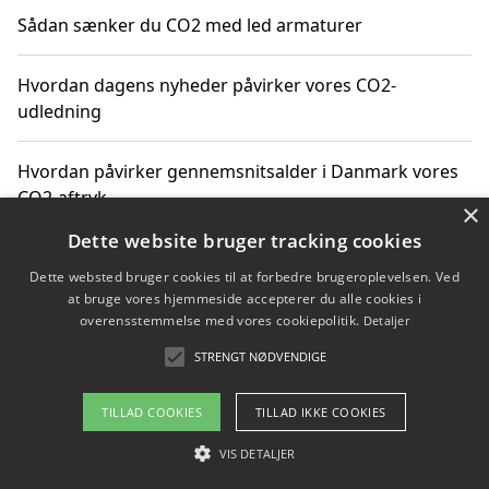
Sådan sænker du CO2 med led armaturer
Hvordan dagens nyheder påvirker vores CO2-
udledning
Hvordan påvirker gennemsnitsalder i Danmark vores
CO2-aftryk
×
Dette website bruger tracking cookies
Hvordan nyheder om CO2-udledning påvirker vores
Dette websted bruger cookies til at forbedre brugeroplevelsen. Ved
hverdag
at bruge vores hjemmeside accepterer du alle cookies i
overensstemmelse med vores cookiepolitik.
Detaljer
STRENGT NØDVENDIGE
Copyright 2026 - Pilanto Aps
TILLAD COOKIES
TILLAD IKKE COOKIES
Om / kontakt
Blog
Betingelser
VIS DETALJER