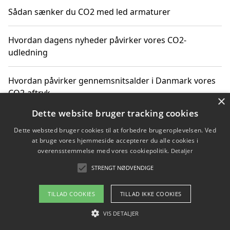
Sådan sænker du CO2 med led armaturer
Hvordan dagens nyheder påvirker vores CO2-
udledning
Hvordan påvirker gennemsnitsalder i Danmark vores
CO2-aftryk
×
Dette website bruger tracking cookies
Hvordan nyheder om CO2-udledning påvirker vores
Dette websted bruger cookies til at forbedre brugeroplevelsen. Ved
hverdag
at bruge vores hjemmeside accepterer du alle cookies i
overensstemmelse med vores cookiepolitik.
Detaljer
STRENGT NØDVENDIGE
Copyright 2026 - Pilanto Aps
TILLAD COOKIES
TILLAD IKKE COOKIES
Om / kontakt
Blog
Betingelser
VIS DETALJER