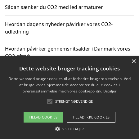
Sådan sænker du CO2 med led armaturer
Hvordan dagens nyheder påvirker vores CO2-
udledning
Hvordan påvirker gennemsnitsalder i Danmark vores
CO2-aftryk
×
Dette website bruger tracking cookies
Hvordan nyheder om CO2-udledning påvirker vores
Dette websted bruger cookies til at forbedre brugeroplevelsen. Ved
hverdag
at bruge vores hjemmeside accepterer du alle cookies i
overensstemmelse med vores cookiepolitik.
Detaljer
STRENGT NØDVENDIGE
Copyright 2026 - Pilanto Aps
TILLAD COOKIES
TILLAD IKKE COOKIES
Om / kontakt
Blog
Betingelser
VIS DETALJER