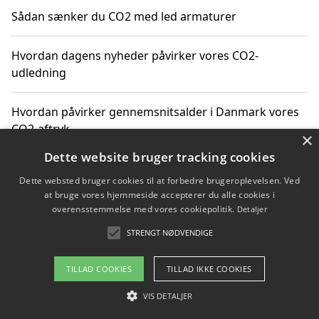
Sådan sænker du CO2 med led armaturer
Hvordan dagens nyheder påvirker vores CO2-
udledning
Hvordan påvirker gennemsnitsalder i Danmark vores
CO2-aftryk
×
Dette website bruger tracking cookies
Hvordan nyheder om CO2-udledning påvirker vores
Dette websted bruger cookies til at forbedre brugeroplevelsen. Ved
hverdag
at bruge vores hjemmeside accepterer du alle cookies i
overensstemmelse med vores cookiepolitik.
Detaljer
STRENGT NØDVENDIGE
Copyright 2026 - Pilanto Aps
TILLAD COOKIES
TILLAD IKKE COOKIES
Om / kontakt
Blog
Betingelser
VIS DETALJER