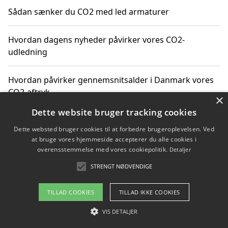
Sådan sænker du CO2 med led armaturer
Hvordan dagens nyheder påvirker vores CO2-
udledning
Hvordan påvirker gennemsnitsalder i Danmark vores
CO2-aftryk
×
Dette website bruger tracking cookies
Hvordan nyheder om CO2-udledning påvirker vores
Dette websted bruger cookies til at forbedre brugeroplevelsen. Ved
hverdag
at bruge vores hjemmeside accepterer du alle cookies i
overensstemmelse med vores cookiepolitik.
Detaljer
STRENGT NØDVENDIGE
Copyright 2026 - Pilanto Aps
TILLAD COOKIES
TILLAD IKKE COOKIES
Om / kontakt
Blog
Betingelser
VIS DETALJER