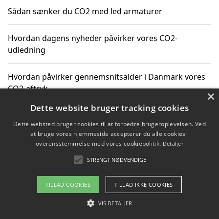
Sådan sænker du CO2 med led armaturer
Hvordan dagens nyheder påvirker vores CO2-
udledning
Hvordan påvirker gennemsnitsalder i Danmark vores
CO2-aftryk
×
Dette website bruger tracking cookies
Hvordan nyheder om CO2-udledning påvirker vores
Dette websted bruger cookies til at forbedre brugeroplevelsen. Ved
hverdag
at bruge vores hjemmeside accepterer du alle cookies i
overensstemmelse med vores cookiepolitik.
Detaljer
STRENGT NØDVENDIGE
Copyright 2026 - Pilanto Aps
TILLAD COOKIES
TILLAD IKKE COOKIES
Om / kontakt
Blog
Betingelser
VIS DETALJER