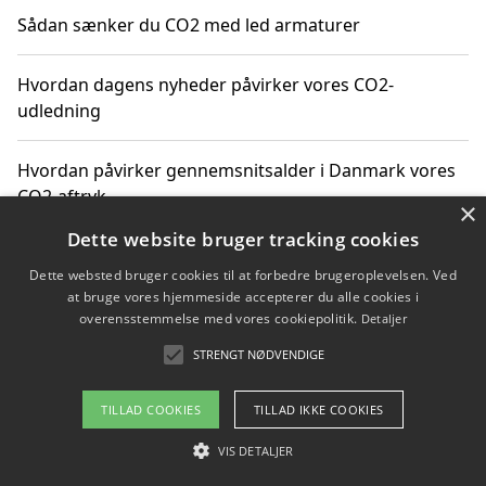
Sådan sænker du CO2 med led armaturer
Hvordan dagens nyheder påvirker vores CO2-
udledning
Hvordan påvirker gennemsnitsalder i Danmark vores
CO2-aftryk
×
Dette website bruger tracking cookies
Hvordan nyheder om CO2-udledning påvirker vores
Dette websted bruger cookies til at forbedre brugeroplevelsen. Ved
hverdag
at bruge vores hjemmeside accepterer du alle cookies i
overensstemmelse med vores cookiepolitik.
Detaljer
STRENGT NØDVENDIGE
Copyright 2026 - Pilanto Aps
TILLAD COOKIES
TILLAD IKKE COOKIES
Om / kontakt
Blog
Betingelser
VIS DETALJER