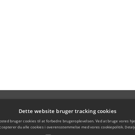
Dette website bruger tracking cookies
sted bruger cookies til at forbedre brugeroplevelsen. Ved at bruge vores 
ccepterer du alle cookies i overensstemmelse med vores cookiepolitik.
Detalj