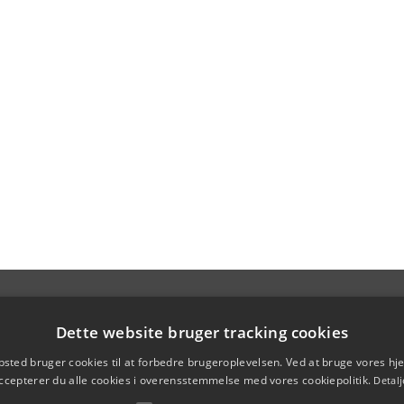
Dette website bruger tracking cookies
sted bruger cookies til at forbedre brugeroplevelsen. Ved at bruge vores 
ccepterer du alle cookies i overensstemmelse med vores cookiepolitik.
Detalj