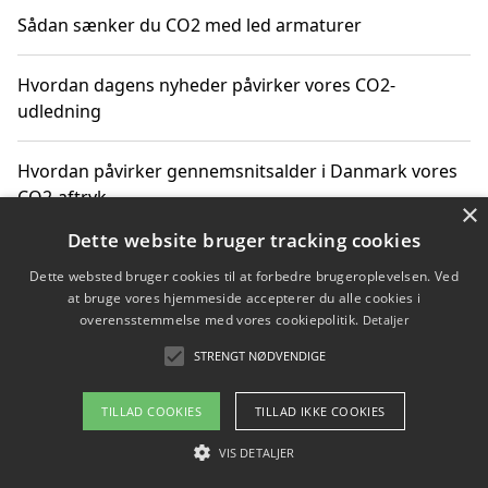
Sådan sænker du CO2 med led armaturer
Hvordan dagens nyheder påvirker vores CO2-
udledning
Hvordan påvirker gennemsnitsalder i Danmark vores
CO2-aftryk
×
Dette website bruger tracking cookies
Hvordan nyheder om CO2-udledning påvirker vores
Dette websted bruger cookies til at forbedre brugeroplevelsen. Ved
hverdag
at bruge vores hjemmeside accepterer du alle cookies i
overensstemmelse med vores cookiepolitik.
Detaljer
STRENGT NØDVENDIGE
Copyright 2026 - Pilanto Aps
TILLAD COOKIES
TILLAD IKKE COOKIES
Om / kontakt
Blog
Betingelser
VIS DETALJER