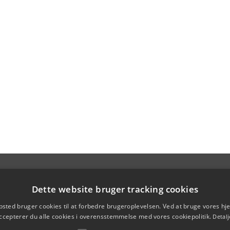
Dette website bruger tracking cookies
sted bruger cookies til at forbedre brugeroplevelsen. Ved at bruge vores 
ccepterer du alle cookies i overensstemmelse med vores cookiepolitik.
Detalj