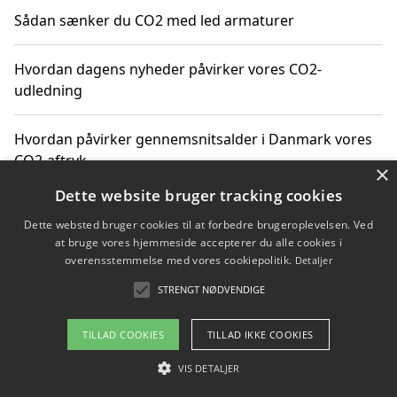
Sådan sænker du CO2 med led armaturer
Hvordan dagens nyheder påvirker vores CO2-
udledning
Hvordan påvirker gennemsnitsalder i Danmark vores
CO2-aftryk
×
Dette website bruger tracking cookies
Hvordan nyheder om CO2-udledning påvirker vores
Dette websted bruger cookies til at forbedre brugeroplevelsen. Ved
hverdag
at bruge vores hjemmeside accepterer du alle cookies i
overensstemmelse med vores cookiepolitik.
Detaljer
STRENGT NØDVENDIGE
Copyright 2026 - Pilanto Aps
TILLAD COOKIES
TILLAD IKKE COOKIES
Om / kontakt
Blog
Betingelser
VIS DETALJER