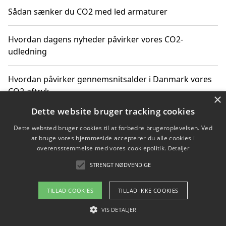
Sådan sænker du CO2 med led armaturer
Hvordan dagens nyheder påvirker vores CO2-
udledning
Hvordan påvirker gennemsnitsalder i Danmark vores
CO2-aftryk
×
Dette website bruger tracking cookies
Hvordan nyheder om CO2-udledning påvirker vores
Dette websted bruger cookies til at forbedre brugeroplevelsen. Ved
hverdag
at bruge vores hjemmeside accepterer du alle cookies i
overensstemmelse med vores cookiepolitik.
Detaljer
STRENGT NØDVENDIGE
Copyright 2026 - Pilanto Aps
TILLAD COOKIES
TILLAD IKKE COOKIES
Om / kontakt
Blog
Betingelser
VIS DETALJER