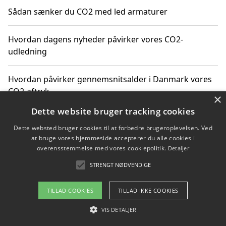
Sådan sænker du CO2 med led armaturer
Hvordan dagens nyheder påvirker vores CO2-
udledning
Hvordan påvirker gennemsnitsalder i Danmark vores
CO2-aftryk
×
Dette website bruger tracking cookies
Hvordan nyheder om CO2-udledning påvirker vores
Dette websted bruger cookies til at forbedre brugeroplevelsen. Ved
hverdag
at bruge vores hjemmeside accepterer du alle cookies i
overensstemmelse med vores cookiepolitik.
Detaljer
STRENGT NØDVENDIGE
Copyright 2026 - Pilanto Aps
TILLAD COOKIES
TILLAD IKKE COOKIES
Om / kontakt
Blog
Betingelser
VIS DETALJER