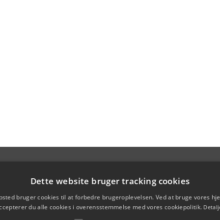
Dette website bruger tracking cookies
sted bruger cookies til at forbedre brugeroplevelsen. Ved at bruge vores 
ccepterer du alle cookies i overensstemmelse med vores cookiepolitik.
Detalj