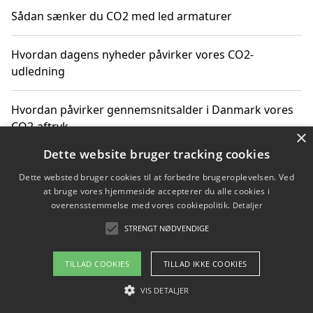
Sådan sænker du CO2 med led armaturer
Hvordan dagens nyheder påvirker vores CO2-
udledning
Hvordan påvirker gennemsnitsalder i Danmark vores
CO2-aftryk
×
Dette website bruger tracking cookies
Hvordan nyheder om CO2-udledning påvirker vores
Dette websted bruger cookies til at forbedre brugeroplevelsen. Ved
hverdag
at bruge vores hjemmeside accepterer du alle cookies i
overensstemmelse med vores cookiepolitik.
Detaljer
STRENGT NØDVENDIGE
Copyright 2026 - Pilanto Aps
TILLAD COOKIES
TILLAD IKKE COOKIES
Om / kontakt
Blog
Betingelser
VIS DETALJER