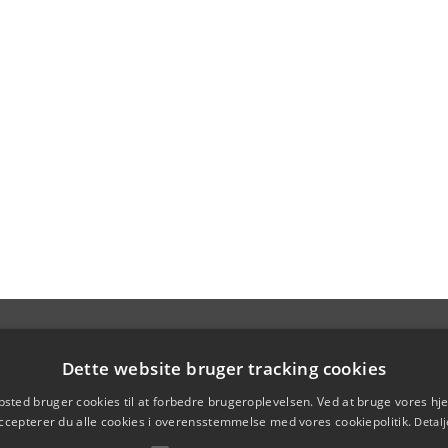
Dette website bruger tracking cookies
sted bruger cookies til at forbedre brugeroplevelsen. Ved at bruge vores 
ccepterer du alle cookies i overensstemmelse med vores cookiepolitik.
Detalj