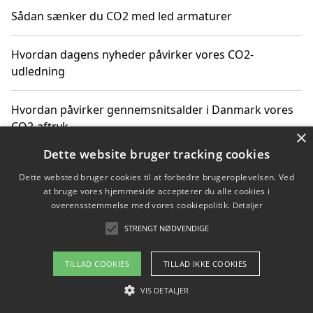
Sådan sænker du CO2 med led armaturer
Hvordan dagens nyheder påvirker vores CO2-
udledning
Hvordan påvirker gennemsnitsalder i Danmark vores
CO2-aftryk
×
Dette website bruger tracking cookies
Hvordan nyheder om CO2-udledning påvirker vores
Dette websted bruger cookies til at forbedre brugeroplevelsen. Ved
hverdag
at bruge vores hjemmeside accepterer du alle cookies i
overensstemmelse med vores cookiepolitik.
Detaljer
STRENGT NØDVENDIGE
Copyright 2026 - Pilanto Aps
TILLAD COOKIES
TILLAD IKKE COOKIES
Om / kontakt
Blog
Betingelser
VIS DETALJER