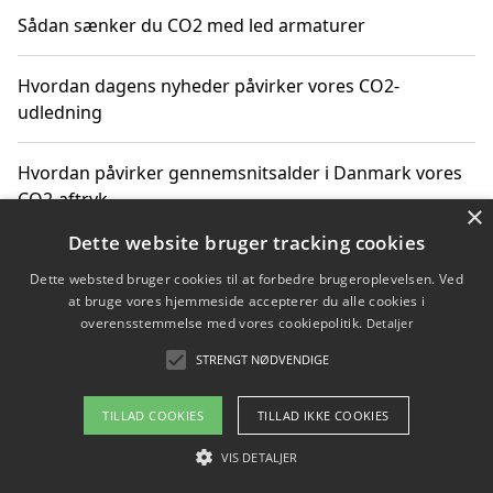
Sådan sænker du CO2 med led armaturer
Hvordan dagens nyheder påvirker vores CO2-
udledning
Hvordan påvirker gennemsnitsalder i Danmark vores
CO2-aftryk
×
Dette website bruger tracking cookies
Hvordan nyheder om CO2-udledning påvirker vores
Dette websted bruger cookies til at forbedre brugeroplevelsen. Ved
hverdag
at bruge vores hjemmeside accepterer du alle cookies i
overensstemmelse med vores cookiepolitik.
Detaljer
STRENGT NØDVENDIGE
Copyright 2026 - Pilanto Aps
TILLAD COOKIES
TILLAD IKKE COOKIES
Om / kontakt
Blog
Betingelser
VIS DETALJER