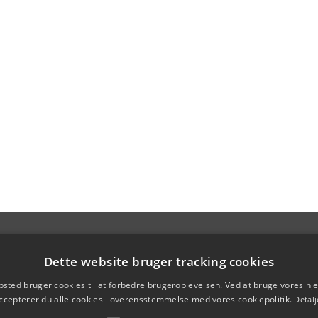
Dette website bruger tracking cookies
sted bruger cookies til at forbedre brugeroplevelsen. Ved at bruge vores 
ccepterer du alle cookies i overensstemmelse med vores cookiepolitik.
Detalj