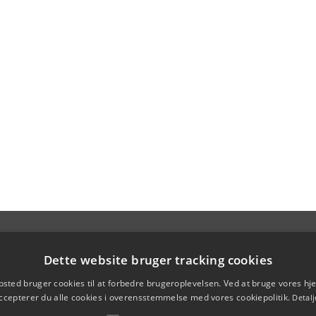
Dette website bruger tracking cookies
sted bruger cookies til at forbedre brugeroplevelsen. Ved at bruge vores 
ccepterer du alle cookies i overensstemmelse med vores cookiepolitik.
Detalj