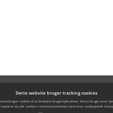
Dette website bruger tracking cookies
sted bruger cookies til at forbedre brugeroplevelsen. Ved at bruge vores 
ccepterer du alle cookies i overensstemmelse med vores cookiepolitik.
Detalj