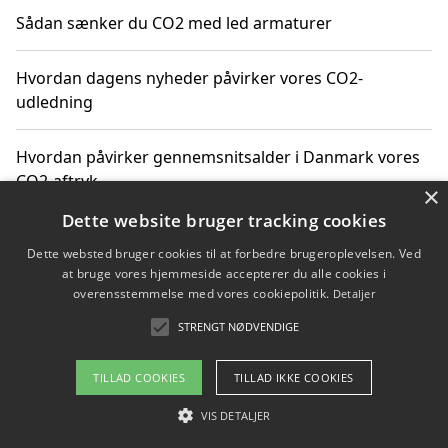
Sådan sænker du CO2 med led armaturer
Hvordan dagens nyheder påvirker vores CO2-
udledning
Hvordan påvirker gennemsnitsalder i Danmark vores
CO2-aftryk
×
Dette website bruger tracking cookies
Hvordan nyheder om CO2-udledning påvirker vores
Dette websted bruger cookies til at forbedre brugeroplevelsen. Ved
hverdag
at bruge vores hjemmeside accepterer du alle cookies i
overensstemmelse med vores cookiepolitik.
Detaljer
STRENGT NØDVENDIGE
Copyright 2026 - Pilanto Aps
TILLAD COOKIES
TILLAD IKKE COOKIES
Om / kontakt
Blog
Betingelser
VIS DETALJER