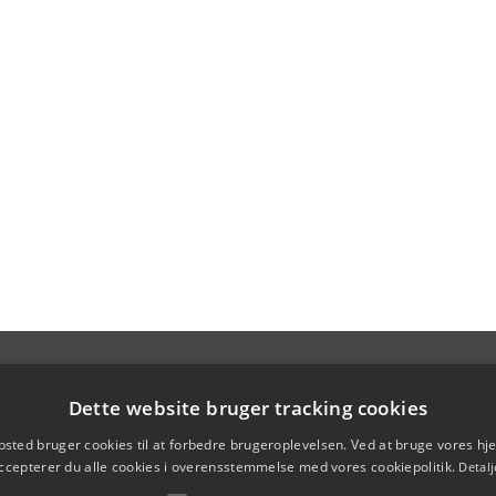
Dette website bruger tracking cookies
sted bruger cookies til at forbedre brugeroplevelsen. Ved at bruge vores 
ccepterer du alle cookies i overensstemmelse med vores cookiepolitik.
Detalj