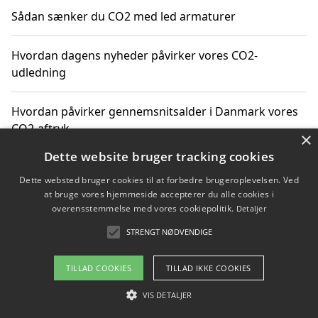
Sådan sænker du CO2 med led armaturer
Hvordan dagens nyheder påvirker vores CO2-
udledning
Hvordan påvirker gennemsnitsalder i Danmark vores
CO2-aftryk
×
Dette website bruger tracking cookies
Hvordan nyheder om CO2-udledning påvirker vores
Dette websted bruger cookies til at forbedre brugeroplevelsen. Ved
hverdag
at bruge vores hjemmeside accepterer du alle cookies i
overensstemmelse med vores cookiepolitik.
Detaljer
STRENGT NØDVENDIGE
Copyright 2026 - Pilanto Aps
TILLAD COOKIES
TILLAD IKKE COOKIES
Om / kontakt
Blog
Betingelser
VIS DETALJER