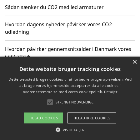
Sådan sænker du CO2 med led armaturer
Hvordan dagens nyheder påvirker vores CO2-
udledning
Hvordan påvirker gennemsnitsalder i Danmark vores
CO2-aftryk
×
Dette website bruger tracking cookies
Hvordan nyheder om CO2-udledning påvirker vores
Dette websted bruger cookies til at forbedre brugeroplevelsen. Ved
hverdag
at bruge vores hjemmeside accepterer du alle cookies i
overensstemmelse med vores cookiepolitik.
Detaljer
STRENGT NØDVENDIGE
Copyright 2026 - Pilanto Aps
TILLAD COOKIES
TILLAD IKKE COOKIES
Om / kontakt
Blog
Betingelser
VIS DETALJER