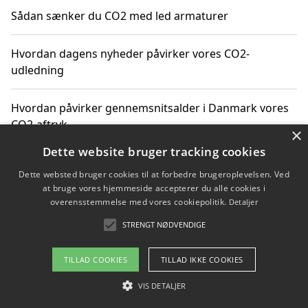
Sådan sænker du CO2 med led armaturer
Hvordan dagens nyheder påvirker vores CO2-
udledning
Hvordan påvirker gennemsnitsalder i Danmark vores
CO2-aftryk
×
Dette website bruger tracking cookies
Hvordan nyheder om CO2-udledning påvirker vores
Dette websted bruger cookies til at forbedre brugeroplevelsen. Ved
hverdag
at bruge vores hjemmeside accepterer du alle cookies i
overensstemmelse med vores cookiepolitik.
Detaljer
STRENGT NØDVENDIGE
Copyright 2026 - Pilanto Aps
TILLAD COOKIES
TILLAD IKKE COOKIES
Om / kontakt
Blog
Betingelser
VIS DETALJER