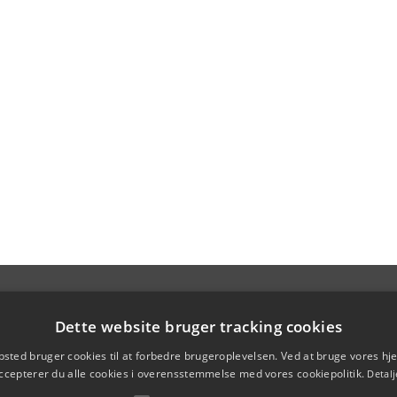
Dette website bruger tracking cookies
sted bruger cookies til at forbedre brugeroplevelsen. Ved at bruge vores 
ccepterer du alle cookies i overensstemmelse med vores cookiepolitik.
Detalj