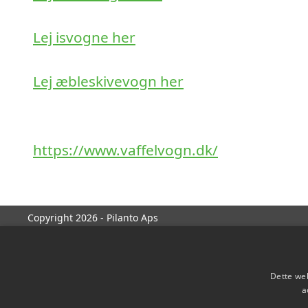
Lej isvogne her
Lej æbleskivevogn her
https://www.vaffelvogn.dk/
Copyright 2026 - Pilanto Aps
Dette web
a