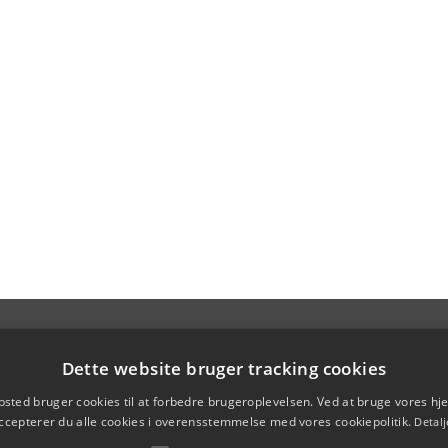
Dette website bruger tracking cookies
sted bruger cookies til at forbedre brugeroplevelsen. Ved at bruge vores 
ccepterer du alle cookies i overensstemmelse med vores cookiepolitik.
Detalj