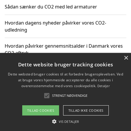
Sådan sænker du CO2 med led armaturer
Hvordan dagens nyheder påvirker vores CO2-
udledning
Hvordan påvirker gennemsnitsalder i Danmark vores
CO2-aftryk
×
Dette website bruger tracking cookies
Hvordan nyheder om CO2-udledning påvirker vores
Dette websted bruger cookies til at forbedre brugeroplevelsen. Ved
hverdag
at bruge vores hjemmeside accepterer du alle cookies i
overensstemmelse med vores cookiepolitik.
Detaljer
STRENGT NØDVENDIGE
Copyright 2026 - Pilanto Aps
TILLAD COOKIES
TILLAD IKKE COOKIES
Om / kontakt
Blog
Betingelser
VIS DETALJER