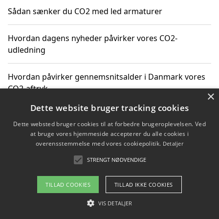
Sådan sænker du CO2 med led armaturer
Hvordan dagens nyheder påvirker vores CO2-
udledning
Hvordan påvirker gennemsnitsalder i Danmark vores
CO2-aftryk
×
Dette website bruger tracking cookies
Hvordan nyheder om CO2-udledning påvirker vores
Dette websted bruger cookies til at forbedre brugeroplevelsen. Ved
hverdag
at bruge vores hjemmeside accepterer du alle cookies i
overensstemmelse med vores cookiepolitik.
Detaljer
STRENGT NØDVENDIGE
Copyright 2026 - Pilanto Aps
TILLAD COOKIES
TILLAD IKKE COOKIES
Om / kontakt
Blog
Betingelser
VIS DETALJER