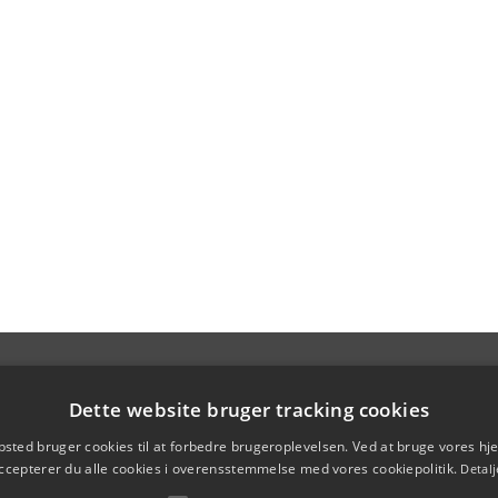
Dette website bruger tracking cookies
sted bruger cookies til at forbedre brugeroplevelsen. Ved at bruge vores 
ccepterer du alle cookies i overensstemmelse med vores cookiepolitik.
Detalj