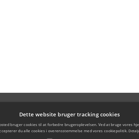
Dette website bruger tracking cookies
sted bruger cookies til at forbedre brugeroplevelsen. Ved at bruge vores 
ccepterer du alle cookies i overensstemmelse med vores cookiepolitik.
Detalj