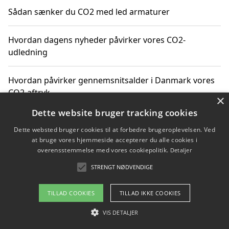
Sådan sænker du CO2 med led armaturer
Hvordan dagens nyheder påvirker vores CO2-
udledning
Hvordan påvirker gennemsnitsalder i Danmark vores
CO2-aftryk
×
Dette website bruger tracking cookies
Hvordan nyheder om CO2-udledning påvirker vores
Dette websted bruger cookies til at forbedre brugeroplevelsen. Ved
hverdag
at bruge vores hjemmeside accepterer du alle cookies i
overensstemmelse med vores cookiepolitik.
Detaljer
STRENGT NØDVENDIGE
Copyright 2026 - Pilanto Aps
TILLAD COOKIES
TILLAD IKKE COOKIES
Om / kontakt
Blog
Betingelser
VIS DETALJER