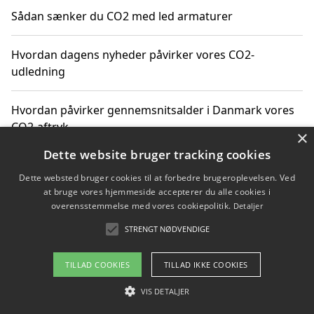
Sådan sænker du CO2 med led armaturer
Hvordan dagens nyheder påvirker vores CO2-
udledning
Hvordan påvirker gennemsnitsalder i Danmark vores
CO2-aftryk
×
Dette website bruger tracking cookies
Hvordan nyheder om CO2-udledning påvirker vores
Dette websted bruger cookies til at forbedre brugeroplevelsen. Ved
hverdag
at bruge vores hjemmeside accepterer du alle cookies i
overensstemmelse med vores cookiepolitik.
Detaljer
STRENGT NØDVENDIGE
Copyright 2026 - Pilanto Aps
TILLAD COOKIES
TILLAD IKKE COOKIES
Om / kontakt
Blog
Betingelser
VIS DETALJER