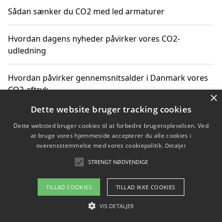
Sådan sænker du CO2 med led armaturer
Hvordan dagens nyheder påvirker vores CO2-
udledning
Hvordan påvirker gennemsnitsalder i Danmark vores
CO2-aftryk
×
Dette website bruger tracking cookies
Hvordan nyheder om CO2-udledning påvirker vores
Dette websted bruger cookies til at forbedre brugeroplevelsen. Ved
hverdag
at bruge vores hjemmeside accepterer du alle cookies i
overensstemmelse med vores cookiepolitik.
Detaljer
STRENGT NØDVENDIGE
Copyright 2026 - Pilanto Aps
TILLAD COOKIES
TILLAD IKKE COOKIES
Om / kontakt
Blog
Betingelser
VIS DETALJER