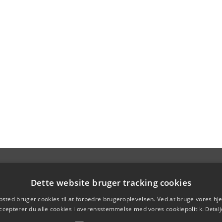
Dette website bruger tracking cookies
sted bruger cookies til at forbedre brugeroplevelsen. Ved at bruge vores 
ccepterer du alle cookies i overensstemmelse med vores cookiepolitik.
Detalj