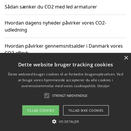
Sådan sænker du CO2 med led armaturer
Hvordan dagens nyheder påvirker vores CO2-
udledning
Hvordan påvirker gennemsnitsalder i Danmark vores
CO2-aftryk
×
Dette website bruger tracking cookies
Hvordan nyheder om CO2-udledning påvirker vores
Dette websted bruger cookies til at forbedre brugeroplevelsen. Ved
hverdag
at bruge vores hjemmeside accepterer du alle cookies i
overensstemmelse med vores cookiepolitik.
Detaljer
STRENGT NØDVENDIGE
Copyright 2026 - Pilanto Aps
TILLAD COOKIES
TILLAD IKKE COOKIES
Om / kontakt
Blog
Betingelser
VIS DETALJER