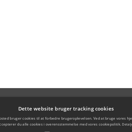
Dette website bruger tracking cookies
sted bruger cookies til at forbedre brugeroplevelsen. Ved at bruge vores 
ccepterer du alle cookies i overensstemmelse med vores cookiepolitik.
Detalj