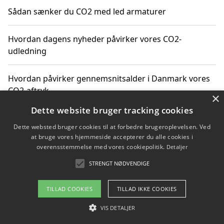
Sådan sænker du CO2 med led armaturer
Hvordan dagens nyheder påvirker vores CO2-
udledning
Hvordan påvirker gennemsnitsalder i Danmark vores
CO2-aftryk
×
Dette website bruger tracking cookies
Hvordan nyheder om CO2-udledning påvirker vores
Dette websted bruger cookies til at forbedre brugeroplevelsen. Ved
hverdag
at bruge vores hjemmeside accepterer du alle cookies i
overensstemmelse med vores cookiepolitik.
Detaljer
STRENGT NØDVENDIGE
Copyright 2026 - Pilanto Aps
TILLAD COOKIES
TILLAD IKKE COOKIES
Om / kontakt
Blog
Betingelser
VIS DETALJER