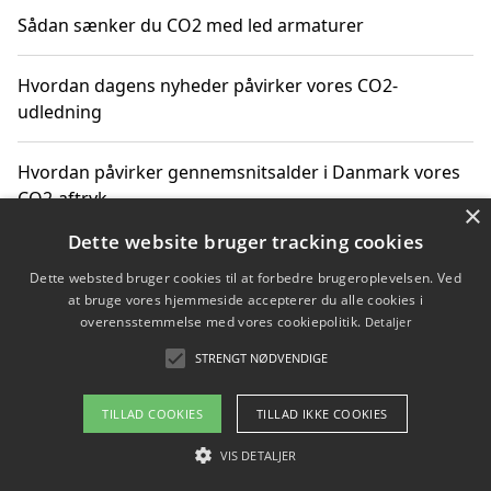
Sådan sænker du CO2 med led armaturer
Hvordan dagens nyheder påvirker vores CO2-
udledning
Hvordan påvirker gennemsnitsalder i Danmark vores
CO2-aftryk
×
Dette website bruger tracking cookies
Hvordan nyheder om CO2-udledning påvirker vores
Dette websted bruger cookies til at forbedre brugeroplevelsen. Ved
hverdag
at bruge vores hjemmeside accepterer du alle cookies i
overensstemmelse med vores cookiepolitik.
Detaljer
STRENGT NØDVENDIGE
Copyright 2026 - Pilanto Aps
TILLAD COOKIES
TILLAD IKKE COOKIES
Om / kontakt
Blog
Betingelser
VIS DETALJER